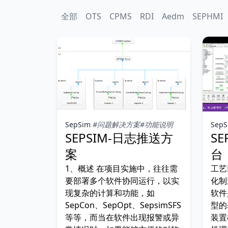
全部
OTS
CPMS
RDI
Aedm
SEPHMI
SepSim
#问题解决方案
#功能说明
SepS
SEPSIM-日志推送方
S
案
台
1、概述 在项目实施中，往往需
工艺
要部署多个软件协同运行，以实
化制
现复杂的计算和功能，如
软件
SepCon、SepOpt、SepsimSFS
型的
等等，而当在软件出现报警或异
装置