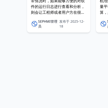
常情况时，如果能够方便的对软
机理
件的运行日志进行查看和分析，
量平
则会让工程师或者用户方在很大
算，
程度上更高效的锁定问题的原因
设计
SEPHMI管理
发布于 2025-12-
或者范围，日志通常是软件运维
工艺
员
18
所必要
北京