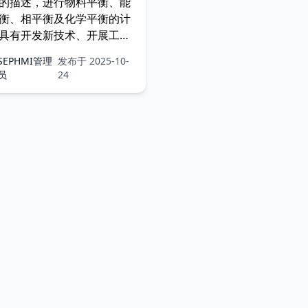
的描述，进行物料平衡、能
衡、相平衡及化学平衡的计
具有开发新技术、开展工程
、优化生产运行等功能，对
SEPHMI管理
发布于 2025-10-
装置进行稳态和动态建模。
员
24
赛普泰克公司使